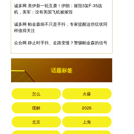
诚多网 美伊新一轮互袭！伊朗：摧毁3架F-35战
机，美军：没有美国飞机被摧毁
诚多网 帕金森病不只是手抖，专家提醒这些症状同
样值得关注
众合网 静止时手抖、走路变慢？警惕帕金森的信号
话题标签
怎么
火爆
缓解
2026
北京
上海