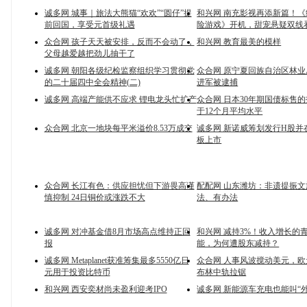
诚多网 城事｜旅法大熊猫“欢欢”“圆仔”提
和兴网 南充影视再添新篇！
前回国，享受元首级礼遇
险游戏》开机，甜宠悬疑双线
众合网 孩子天天被安排，反而不会动了，
和兴网 教育最美的模样
父母越爱越把劲儿抽干了
诚多网 朝阳各级纪检监察组织学习贯彻党
众合网 原宁夏回族自治区林
的二十届四中全会精神(二)
进军被逮捕
诚多网 高端产能供不应求 锂电龙头忙扩产
众合网 日本30年期国债标售
于12个月平均水平
众合网 北京一地块每平米溢价8.53万成交
诚多网 新诺威筹划发行H股并
板上市
众合网 长江有色：供应担忧但下游畏高谨
配配网 山东潍坊：非遗提振
慎抑制 24日铜价或涨跌不大
法、有办法
诚多网 对冲基金借8月市场高点维持正回
和兴网 减持3%！收入增长的
报
能，为何遭股东减持？
诚多网 Metaplanet获准筹集最多5550亿日
众合网 人事风波搅动美元，欧
元用于投资比特币
布林中轨拉锯
和兴网 西安奕材尚未盈利迎考IPO
诚多网 新能源车充电也能叫“