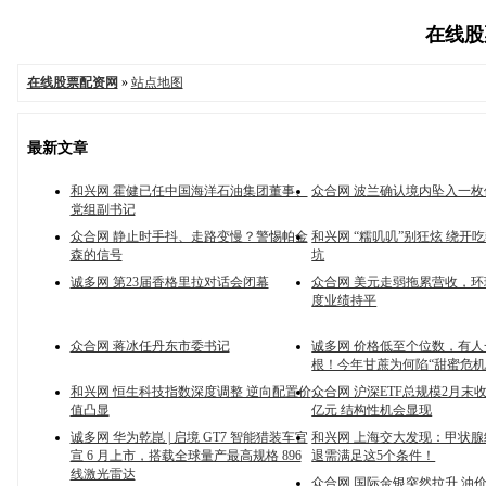
在线股票
在线股票配资网
»
站点地图
最新文章
和兴网 霍健已任中国海洋石油集团董事、
众合网 波兰确认境内坠入一
党组副书记
众合网 静止时手抖、走路变慢？警惕帕金
和兴网 “糯叽叽”别狂炫 绕开
森的信号
坑
诚多网 第23届香格里拉对话会闭幕
众合网 美元走弱拖累营收，
度业绩持平
众合网 蒋冰任丹东市委书记
诚多网 价格低至个位数，有
根！今年甘蔗为何陷“甜蜜危机
和兴网 恒生科技指数深度调整 逆向配置价
众合网 沪深ETF总规模2月末收
值凸显
亿元 结构性机会显现
诚多网 华为乾崑 | 启境 GT7 智能猎装车官
和兴网 上海交大发现：甲状
宣 6 月上市，搭载全球量产最高规格 896
退需满足这5个条件！
线激光雷达
众合网 国际金银突然拉升 油