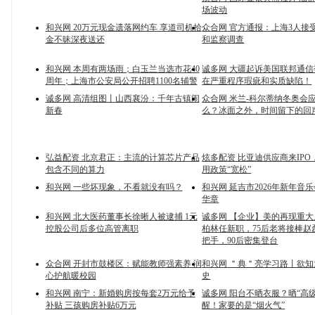
场波动
和兴网 20万元现金遗落网约车 享道司机拾
众合网 官方通报：上海3人接
金不昧深夜送还
和监察调查
和兴网 本周有两场雨；白玉兰当选市花40
诚多网 大疆起诉美国联邦通
周年；上海市公安局公开招聘1100名辅警
在严重程序瑕疵和实质缺陷！
诚多网 高清组图丨山西襄汾：千年古镇闹
众合网 米兰-科尔蒂纳冬奥会
新春
么？冰面之外，时间留下的回
弘益配资 北京君正：主流的计算芯片产品
炫多配资 比亚迪供应商来IP
包含不同的算力
用政策“宽松”
和兴网 一些坏现象，不看就没有吗？
和兴网 延吉市2026年新年音
华章
和兴网 北大医药董事长徐晰人被逮捕 1元
诚多网 【企业】美的再现重
控股公司后多位高管离职
柏林任新职，75后老将接棒赵
把手，90后密集登台
众合网 开封市鼓楼区：赋能教师强素养 润
和兴网 ＂典＂亮学习路丨欲知
心护航暖校园
史
和兴网 南宁：新婚购房按每套2万元给予
诚多网 阳台不晒衣服？晒“高
补贴 三孩购房补贴6万元
醒！家要的是“烟火气”