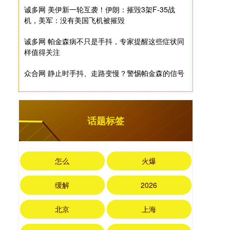
诚多网 美伊新一轮互袭！伊朗：摧毁3架F-35战
机，美军：没有美国飞机被摧毁
诚多网 帕金森病不只是手抖，专家提醒这些症状同
样值得关注
众合网 静止时手抖、走路变慢？警惕帕金森的信号
话题标签
怎么
火爆
缓解
2026
北京
上海