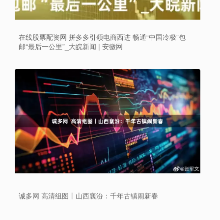
在线股票配资网 拼多多引领电商西进 畅通“中国冷极”包
邮“最后一公里”_大皖新闻 | 安徽网
诚多网 高清组图丨山西襄汾：千年古镇闹新春