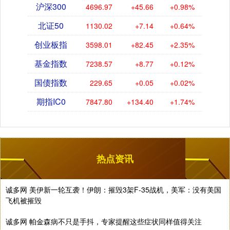
沪深300
4696.97
+45.66
+0.98%
北证50
1130.02
+7.14
+0.64%
创业板指
3598.01
+82.45
+2.35%
基金指数
7238.57
+8.77
+0.12%
国债指数
229.65
+0.05
+0.02%
期指IC0
7847.80
+134.40
+1.74%
热点资讯
诚多网 美伊新一轮互袭！伊朗：摧毁3架F-35战机，美军：没有美国
飞机被摧毁
诚多网 帕金森病不只是手抖，专家提醒这些症状同样值得关注