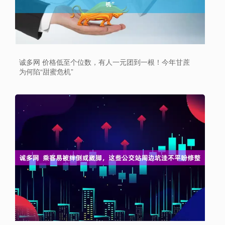
诚多网 价格低至个位数，有人一元团到一根！今年甘蔗
为何陷“甜蜜危机”