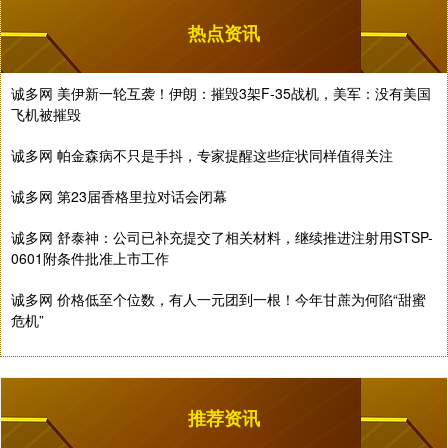
热点资讯
诚多网 美伊新一轮互袭！伊朗：摧毁3架F-35战机，美军：没有美国
飞机被摧毁
诚多网 帕金森病不只是手抖，专家提醒这些症状同样值得关注
诚多网 第23届香格里拉对话会闭幕
诚多网 舒泰神：公司已补充提交了相关材料，继续推进注射用STSP-
0601附条件批准上市工作
诚多网 价格低至个位数，有人一元团到一根！今年甘蔗为何陷“甜蜜
危机”
推荐资讯