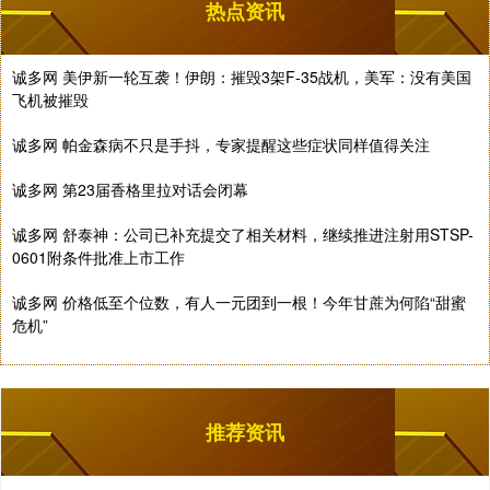
热点资讯
诚多网 美伊新一轮互袭！伊朗：摧毁3架F-35战机，美军：没有美国
飞机被摧毁
诚多网 帕金森病不只是手抖，专家提醒这些症状同样值得关注
诚多网 第23届香格里拉对话会闭幕
诚多网 舒泰神：公司已补充提交了相关材料，继续推进注射用STSP-
0601附条件批准上市工作
诚多网 价格低至个位数，有人一元团到一根！今年甘蔗为何陷“甜蜜
危机”
推荐资讯