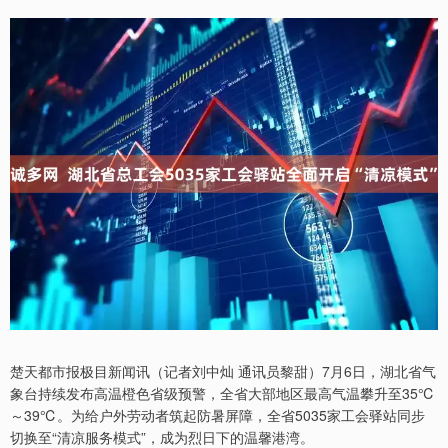
楚天都市报极目新闻讯（记者刘中灿 通讯员黎甜）7月6日，湖北省气
象台持续发布高温橙色省级预警，全省大部地区最高气温攀升至35℃
～39℃。为给户外劳动者筑起防暑屏障，全省5035家工会驿站同步
切换至“清凉服务模式”，成为烈日下的温馨港湾。