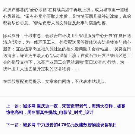
武汉户部巷的“爱心冰箱”在持续高温中再度上线，成为城市里一道暖
心风景线。“常有外卖小哥取走水后，又悄悄买回几瓶补进冰箱，说啥
都要尽份心意。”驿站负责人翁文静提及此事时满脸动容。
除武汉外，十堰市总工会联合市环境卫生管理服务中心开展的“夏日送
清凉”活动，为一线环卫工人、外卖配送员等群体送去防暑物资与贴心
服务；宜昌伍家岗区福久源社区的福久源商圈工会驿站里，“炎炎夏日
送清凉，绿豆汤里暖人心”活动温情上演；在黄石市开发区铁山区总工
会的指导支持下，光亮产业园工会驿站启动“夏日送清凉”行动，为一
线环卫工人送去量身定制的防暑物资……
在线股票配资网提示：文章来自网络，不代表本站观点。
上一篇：
诚多网 重庆这一夜，宋茜造型老气，海清大变样，杨幂
惊艳亮相，周冬雨真空挑战_电影节_时尚_设计
下一篇：
诚多网 中力股份拟4.78亿元投建数智物流设备项目