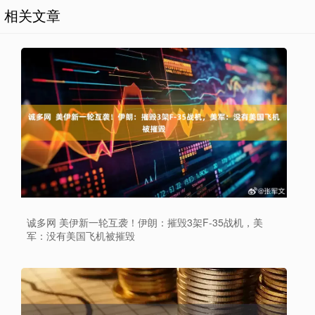
相关文章
诚多网 美伊新一轮互袭！伊朗：摧毁3架F-35战机，美
军：没有美国飞机被摧毁