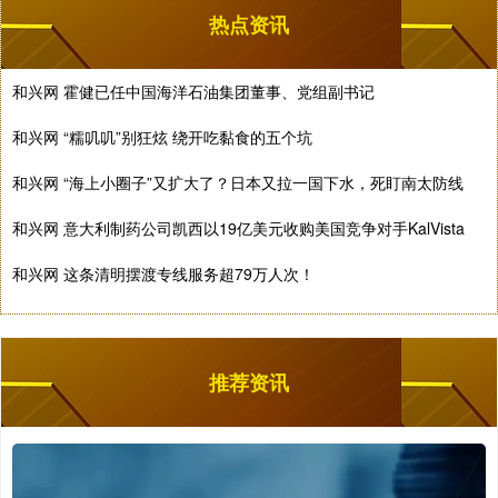
热点资讯
和兴网 霍健已任中国海洋石油集团董事、党组副书记
和兴网 “糯叽叽”别狂炫 绕开吃黏食的五个坑
和兴网 “海上小圈子”又扩大了？日本又拉一国下水，死盯南太防线
和兴网 意大利制药公司凯西以19亿美元收购美国竞争对手KalVista
和兴网 这条清明摆渡专线服务超79万人次！
推荐资讯