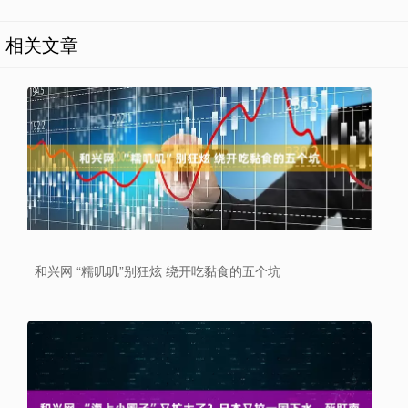
相关文章
和兴网 “糯叽叽”别狂炫 绕开吃黏食的五个坑