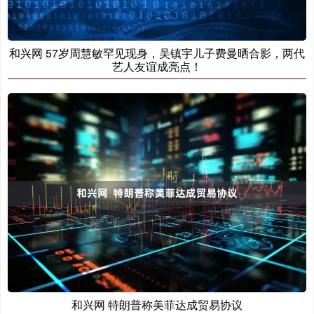
和兴网 57岁周慧敏罕见现身，吴镇宇儿子费曼晒合影，两代
艺人友谊成亮点！
和兴网 特朗普称美菲达成贸易协议