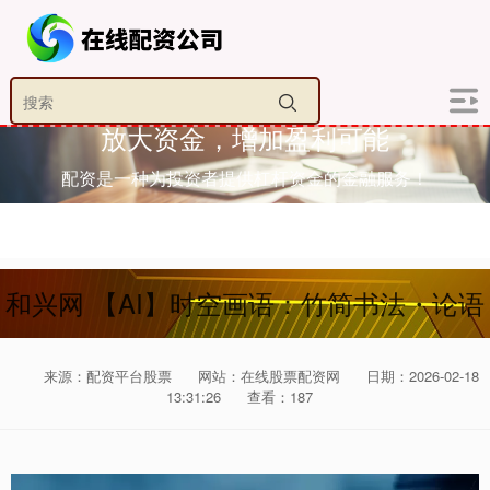
放大资金，增加盈利可能
配资是一种为投资者提供杠杆资金的金融服务！
和兴网 【AI】时空画语：竹简书法・论语
来源：配资平台股票
网站：在线股票配资网
日期：2026-02-18
13:31:26
查看：187