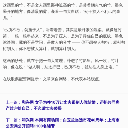
这画里的竹，不是文人画里那种孤高的竹，是带着烟火气的竹。墨色
晕开的地方，像清晨的雾，裹着一句大白话：“别干损人不利己的事
儿。”
“己所不欲，勿施于人”，听着老套，其实是最朴素的温柔。就像这竹
简，一根一根串起来，不是为了压人，是为了撑住自己的底线。墨色
浓淡间，藏的不是学问，是做人的分寸 —— 你不想被人敷衍，就别敷
衍别人；你不想被人算计，就别算计别人。
这画的妙处，就在于把一句大道理，种进了竹影里。风一吹，竹叶
响，像在说：“做人啊，别太拧巴，己所不欲，就别往人身上堆。”
在线股票配资网提示：文章来自网络，不代表本站观点。
上一篇：
和兴网 女子为挣10万让丈夫跟别人假结婚，还把共同房
产过户给自己，不久后丈夫傻眼
下一篇：
和兴网 本周有两场雨；白玉兰当选市花40周年；上海市
公安局公开招聘1100名辅警