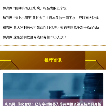
和兴网 “糯叽叽”别狂炫 绕开吃黏食的五个坑
和兴网 “海上小圈子”又扩大了？日本又拉一国下水，死盯南太防线
和兴网 意大利制药公司凯西以19亿美元收购美国竞争对手KalVista
和兴网 这条清明摆渡专线服务超79万人次！
推荐资讯