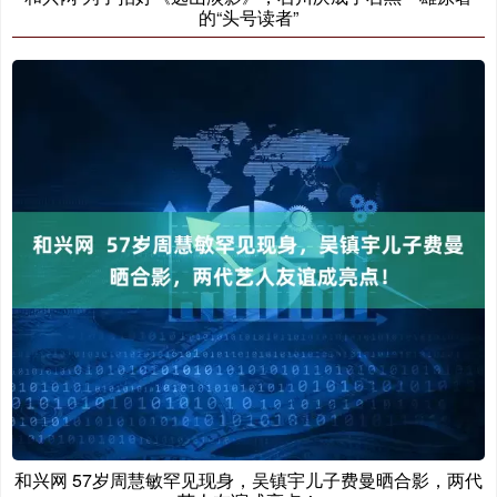
的“头号读者”
和兴网 57岁周慧敏罕见现身，吴镇宇儿子费曼晒合影，两代