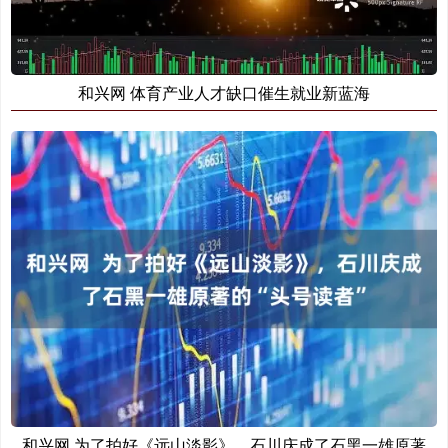
和兴网 体育产业人才缺口催生就业新蓝海
和兴网 为了拍好《远山淡影》，石川庆成了石黑一雄原著