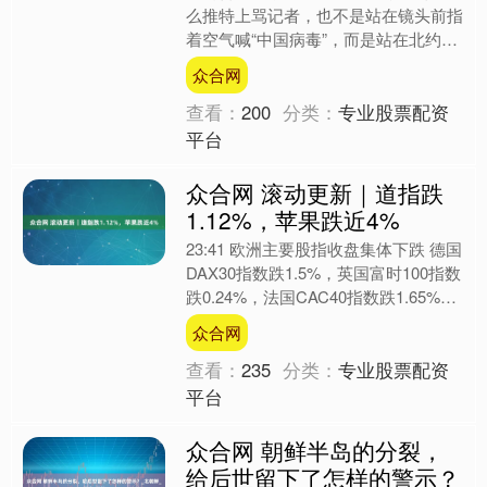
么推特上骂记者，也不是站在镜头前指
着空气喊“中国病毒”，而是站在北约峰
会的舞台上，面对一群身穿西装的盟
众合网
友，侃侃而谈了一段“笑....
查看：
200
分类：
专业股票配资
平台
众合网 滚动更新｜道指跌
1.12%，苹果跌近4%
23:41 欧洲主要股指收盘集体下跌 德国
DAX30指数跌1.5%，英国富时100指数
跌0.24%，法国CAC40指数跌1.65%，
欧洲斯托克50指数跌1.8%....
众合网
查看：
235
分类：
专业股票配资
平台
众合网 朝鲜半岛的分裂，
给后世留下了怎样的警示？