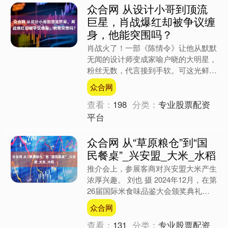
众合网 从设计小哥到顶流
巨星，肖战爆红却被争议缠
身，他能突围吗？
肖战火了！一部《陈情令》让他从默默
无闻的设计师变成家喻户晓的大明星，
粉丝无数，代言接到手软。可这光鲜亮
丽的背后，他却被困在一个怪圈里，流
众合网
量和争议如影随形。究竟是....
查看：
198
分类：
专业股票配资
平台
众合网 从“草原粮仓”到“国
民餐桌”_兴安盟_大米_水稻
推介会上，参展客商对兴安盟大米产生
浓厚兴趣。 刘也 摄 2024年12月，在第
26届国际米食味品鉴大会颁奖典礼
上，内蒙古兴安盟大米以晶莹如玉的质
众合网
感、绵软清甜的口....
查看：
131
分类：
专业股票配资