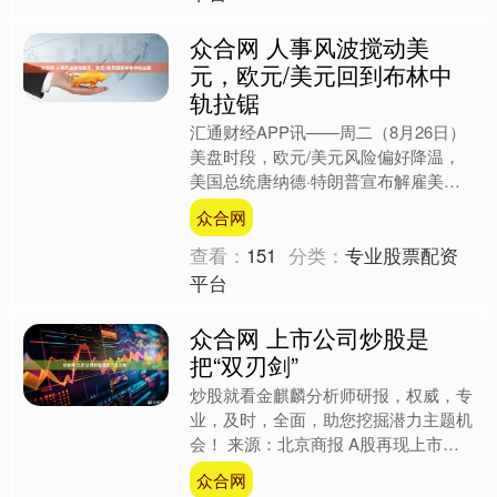
众合网 人事风波搅动美
元，欧元/美元回到布林中
轨拉锯
汇通财经APP讯——周二（8月26日）
美盘时段，欧元/美元风险偏好降温，
美国总统唐纳德·特朗普宣布解雇美联
储理事丽莎·库克，缘起其被指在按揭
众合网
申请上存在不当之处。....
查看：
151
分类：
专业股票配资
平台
众合网 上市公司炒股是
把“双刃剑”
炒股就看金麒麟分析师研报，权威，专
业，及时，全面，助您挖掘潜力主题机
会！ 来源：北京商报 A股再现上市公
司炒股热。近期，利欧股份拟用不超
众合网
30亿元自有资金进行证券....