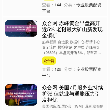
查看：
144
分类：
专业股票配资
平台
众合网 赤峰黄金早盘高开
近5% 老挝最大矿山新发现
金铜矿
热点栏目 自选股 数据中心 行情中心
资金流向 模拟交易 客户端 赤峰黄金
（06693）早盘高开近5%，截至发
稿，股价上涨3.55%，现报27.44港
众合网
元，成交额....
查看：
129
分类：
专业股票配资
平台
众合网 美国7月服务业持续
扩张 但就业与通胀压力引
发担忧
美国供应管理协会（ISM）最新发布的