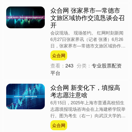
众合网 张家界市—常德市
文旅区域协作交流恳谈会召
开
会议现场。 现场签约。 红网时刻新闻
6月27日张家界讯（记者 张潘）6月26
日，张家界市—常德市文旅区域协作交
流恳谈会在张家界市召开。常德市人民
众合网
政府副市长陈华，....
查看：
243
分类：
专业股票配资
平台
众合网 新变化下，填报高
考志愿注意啥
6月15日，2025年上海市普通高校招生
志愿填报现场咨询会在上海建桥学院举
行。图为考生（右一）向武汉大学的招
生老师咨询。（新华社发） 连日来，
众合网
随着各地高考成绩发....