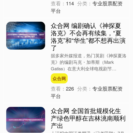
查看：
114
分类：
专业股票配资
平台
众合网 编剧确认《神探夏
洛克》不会再有续集，“夏
洛克”和“华生”都不想再出演
了
据多家外媒报道，热门英剧《神探夏洛
克》的编剧马克・加蒂斯（Mark
Gatiss）在意大利全球电视剧节
（IGSF）上确认，无论是电影还是电
众合网
视剧，《神探夏洛克》都....
查看：
226
分类：
专业股票配资
平台
众合网 全国首批规模化生
产绿色甲醇在吉林洮南顺利
产出