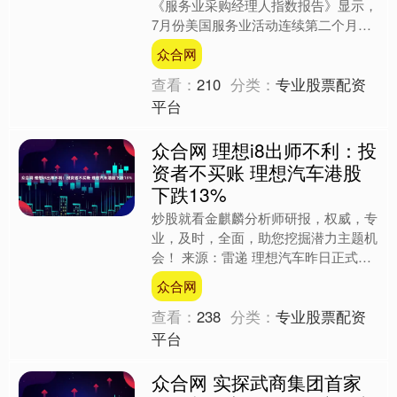
《服务业采购经理人指数报告》显示，
7月份美国服务业活动连续第二个月实
现增长，反映出尽管面临通胀和就业市
众合网
场压力，该行业整体仍保....
查看：
210
分类：
专业股票配资
平台
众合网 理想i8出师不利：投
资者不买账 理想汽车港股
下跌13%
炒股就看金麒麟分析师研报，权威，专
业，及时，全面，助您挖掘潜力主题机
会！ 来源：雷递 理想汽车昨日正式发
布家庭六座纯电SUV——理想i8，全国
众合网
统一零售价格32.....
查看：
238
分类：
专业股票配资
平台
众合网 实探武商集团首家