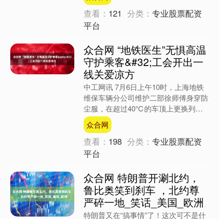
（603806）....
查看：
121
分类：
专业股票配资
平台
众合网 “地铁医生”无惧高温
守护乘客&#32;工会开出一
线关爱凉方
中工网讯 7月6日上午10时，上海地铁
维保车辆分公司维护二部徐师傅身穿防
尘服，在超过40℃的车顶上更换列车
空调滤网。汗水不断从徐师傅的额头、
众合网
脖颈滚落，迅速浸透防....
查看：
198
分类：
专业股票配资
平台
众合网 特朗普开涮北约，
鲁比奥笑到刹车 ，北约尊
严碎一地_笑话_美国_欧洲
特朗普又在“搞事情”了！这次可不是什