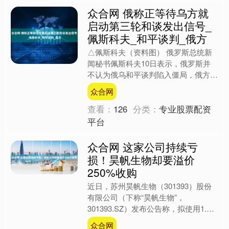
众合网 俄称正等待乌方就
启动第三轮和谈发出信号_
佩斯科夫_和平谈判_俄方
△佩斯科夫（资料图） 俄罗斯总统新
闻秘书佩斯科夫10日表示，俄罗斯并
不认为俄乌和平谈判陷入僵局，俄方仍
希望通过和平的政治和外交手段实现其
众合网
在乌克兰的目标。佩斯科夫....
查看：
126
分类：
专业股票配资
平台
众合网 这家公司持续亏
损！昊帆生物却要溢价
250%收购
近日，苏州昊帆生物（301393）股份
有限公司（下称“昊帆生物”，
301393.SZ）发布公告称，拟使用1.6
亿元自有或自筹资金，购买杭州福斯特
众合网