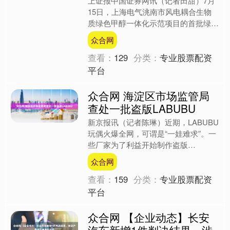
上证报中国证券网讯（记者田甜）7月
15日，上海电气洮南市风电耦合生物
质绿色甲醇一体化示范项目的首批绿色
甲醇产品在吉林洮南顺利产出。该项目
众合网
首期可实现年产5万吨绿色....
查看：
129
分类：
专业股票配资
平台
众合网 海淀区市场监管局
查处一批盗版LABUBU
新京报讯（记者陈琳）近期，LABUBU
玩偶火爆全网，可谓是“一娃难求”。一
些厂家为了利益开始制作盗版
LABUBU，并大量投入市场，甚至部分
众合网
仿冒厂家出现了产能不足....
查看：
159
分类：
专业股票配资
平台
众合网 【企业动态】长安
汽车新增1件判决结果，涉