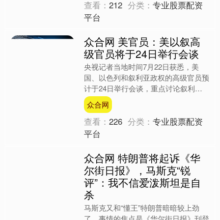
查看：
212
分类：
专业股票配资
平台
众合网 美官员：美以叙高
级官员将于24日举行会谈
央视记者当地时间7月22日获悉，美
国、以色列和叙利亚政权的高级官员预
计于24日举行会谈，重点讨论叙利亚
南部的安全安排，并加强以色列和叙利
众合网
亚之间的协调与沟通，以防....
查看：
226
分类：
专业股票配资
平台
众合网 特朗普将起诉《华
尔街日报》，马斯克“锐
评”：我不信爱泼斯坦是自
杀
马斯克又和“懂王”特朗普暗暗较上劲
了。事情的焦点是《华尔街日报》刊登