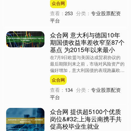
众合网
加注重以文化人、以文....
查看：
253
分类：
专业股票配资
平台
众合网 意大利与德国10年
期国债收益率差收窄至87个
基点 为2015年以来最小
在7月9日欧盟与美国达成贸易协议的
最后期限到来之前，市场对风险资产的
偏好增加，意大利国债的表现跑赢欧元
区同类债券。意大利与德国10年期国
众合网
债收益率之差收窄1个基点....
查看：
134
分类：
专业股票配资
平台
众合网 提供超5100个优质
岗位&#32;上海云南携手共
促高校毕业生就业