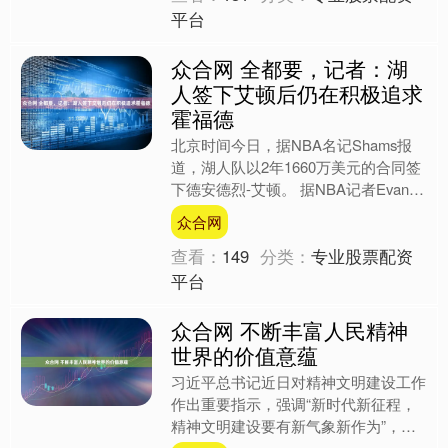
平台
众合网 全都要，记者：湖
人签下艾顿后仍在积极追求
霍福德
北京时间今日，据NBA名记Shams报
道，湖人队以2年1660万美元的合同签
下德安德烈-艾顿。 据NBA记者Evan
Sidery报道，即使签下了德安德烈-艾
众合网
顿....
查看：
149
分类：
专业股票配资
平台
众合网 不断丰富人民精神
世界的价值意蕴
习近平总书记近日对精神文明建设工作
作出重要指示，强调“新时代新征程，
精神文明建设要有新气象新作为”，并
鲜明提出“四个要”，其中之一就是“要更