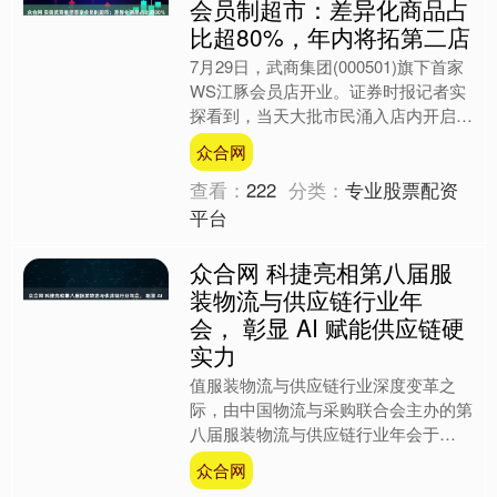
会员制超市：差异化商品占
比超80%，年内将拓第二店
7月29日，武商集团(000501)旗下首家
WS江豚会员店开业。证券时报记者实
探看到，当天大批市民涌入店内开启买
买买模式。该店以“付费会员制+精选商
众合网
品”模式运营....
查看：
222
分类：
专业股票配资
平台
众合网 科捷亮相第八届服
装物流与供应链行业年
会， 彰显 AI 赋能供应链硬
实力
值服装物流与供应链行业深度变革之
际，由中国物流与采购联合会主办的第
八届服装物流与供应链行业年会于
2025年7月24日在上海盛大召开。本届
众合网
年会汇集行业精英，聚焦前....