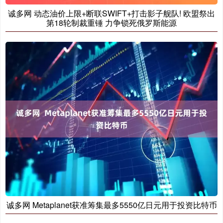
诚多网 动态油价上限+断联SWIFT+打击影子舰队! 欧盟祭出
第18轮制裁重锤 力争锁死俄罗斯能源
诚多网 Metaplanet获准筹集最多5550亿日元用于投资比特币