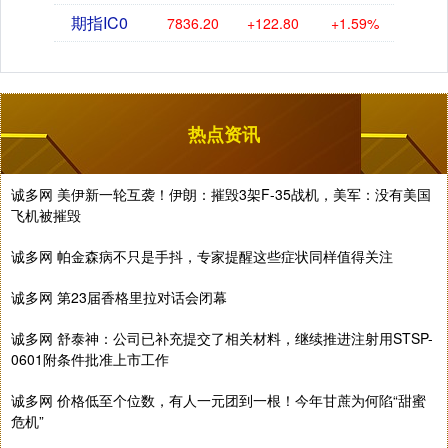
期指IC0
7836.20
+122.80
+1.59%
热点资讯
诚多网 美伊新一轮互袭！伊朗：摧毁3架F-35战机，美军：没有美国
飞机被摧毁
诚多网 帕金森病不只是手抖，专家提醒这些症状同样值得关注
诚多网 第23届香格里拉对话会闭幕
诚多网 舒泰神：公司已补充提交了相关材料，继续推进注射用STSP-
0601附条件批准上市工作
诚多网 价格低至个位数，有人一元团到一根！今年甘蔗为何陷“甜蜜
危机”