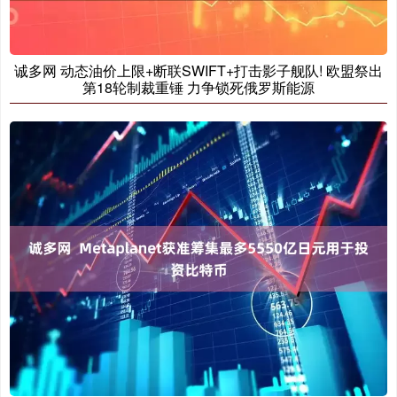
诚多网 动态油价上限+断联SWIFT+打击影子舰队! 欧盟祭出
第18轮制裁重锤 力争锁死俄罗斯能源